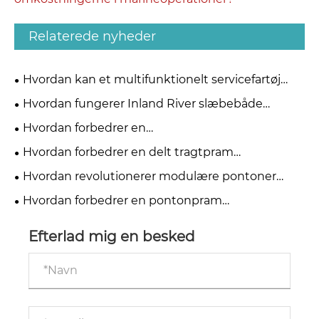
Relaterede nyheder
Hvordan kan et multifunktionelt servicefartøj
forbedre effektiviteten og reducere
Hvordan fungerer Inland River slæbebåde
omkostningerne i marineoperationer?
effektivt?
Hvordan forbedrer en
vandrensningspumpestation effektiviteten af ​​rent
Hvordan forbedrer en delt tragtpram
vandforsyning?
uddybningseffektiviteten og
Hvordan revolutionerer modulære pontoner
skibsmaterialetransport?
marineoperationer?
Hvordan forbedrer en pontonpram
skibskonstruktion og godstransport?
Efterlad mig en besked