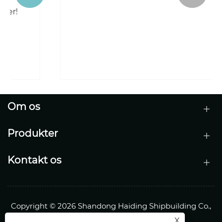
Hvordan fungerer en havgående
slæbebåd?
Se mere >>
Om os
Produkter
Kontakt os
Copyright © 2026 Shandong Haiding Shipbuilding Co.,
Ltd.Alle rettigheder forbeholdes.
X