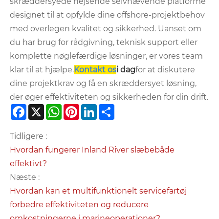
skræddersyede hejsende selvhævende platforme
designet til at opfylde dine offshore-projektbehov
med overlegen kvalitet og sikkerhed. Uanset om
du har brug for rådgivning, teknisk support eller
komplette nøglefærdige løsninger, er vores team
klar til at hjælpe.
Kontakt os
i dag
for at diskutere
dine projektkrav og få en skræddersyet løsning,
der øger effektiviteten og sikkerheden for din drift.
Facebook
X
WhatsApp
Pinterest
LinkedIn
Share
Tidligere :
Hvordan fungerer Inland River slæbebåde
effektivt?
Næste :
Hvordan kan et multifunktionelt servicefartøj
forbedre effektiviteten og reducere
omkostningerne i marineoperationer?